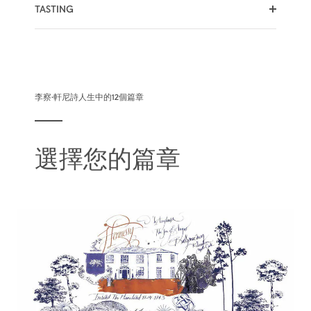
TASTING
色澤
香氣
口感
李察·軒尼詩人生中的12個篇章
選擇您的篇章
琥珀色澤呈現出純淨與溫暖的飽和感，預告著令人無
法抵擋的勁道即將到來。