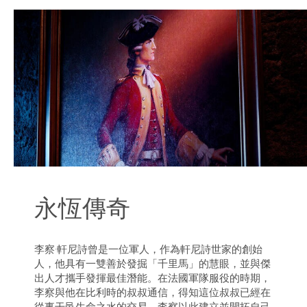
永恆傳奇
李察·軒尼詩曾是一位軍人，作為軒尼詩世家的創始
人，他具有一雙善於發掘「千里馬」的慧眼，並與傑
出人才攜手發揮最佳潛能。在法國軍隊服役的時期，
李察與他在比利時的叔叔通信，得知這位叔叔已經在
從事干邑生命之水的交易，李察以此建立並開拓自己