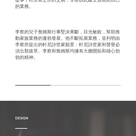
的業務。
李察的兒子詹姆斯行事堅決果斷，目光敏銳，幫助推
動家族業務的蓬勃發展。他不斷拓展業務，並列明由
李察所提出的軒尼詩世家願景：軒尼詩世家和聲譽必
須出類拔萃。李察和詹姆斯均擁有大膽開拓和雄心勃
勃的精神。
DESIGN