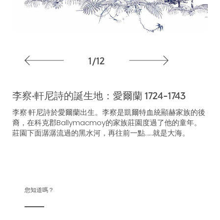
1/12
李察·軒尼詩的誕生地：愛爾蘭 1724-1743
李察·軒尼詩於愛爾蘭出生。李察是凱爾特血統顯赫家族的後
裔，在科克郡Ballymacmoy的家族莊園度過了他的童年。
莊園下面潺潺流過的黑水河，再往前一點……就是大海。
您知道嗎？