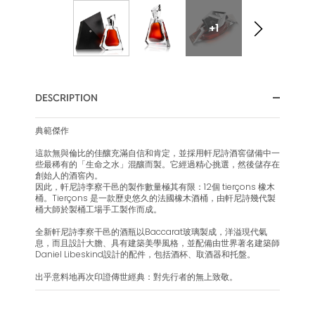
+1
DESCRIPTION
典範傑作
這款無與倫比的佳釀充滿自信和肯定，並採用軒尼詩酒窖儲備中一
些最稀有的「生命之水」混釀而製。它經過精心挑選，然後儲存在
創始人的酒窖內。
因此，軒尼詩李察干邑的製作數量極其有限：12個 tierçons 橡木
桶。Tierçons 是一款歷史悠久的法國橡木酒桶，由軒尼詩幾代製
桶大師於製桶工場手工製作而成。
全新軒尼詩李察干邑的酒瓶以Baccarat玻璃製成，洋溢現代氣
息，而且設計大膽、具有建築美學風格，並配備由世界著名建築師
Daniel Libeskind設計的配件，包括酒杯、取酒器和托盤。
出乎意料地再次印證傳世經典：對先行者的無上致敬。