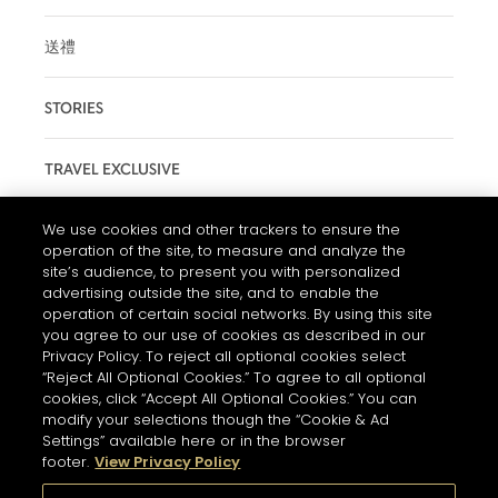
送禮
STORIES
TRAVEL EXCLUSIVE
We use cookies and other trackers to ensure the
MAISON
operation of the site, to measure and analyze the
site’s audience, to present you with personalized
advertising outside the site, and to enable the
operation of certain social networks. By using this site
CONTACT US
you agree to our use of cookies as described in our
FAQS
Privacy Policy. To reject all optional cookies select
“Reject All Optional Cookies.” To agree to all optional
PRIVACY & COOKIES NOTICE
cookies, click “Accept All Optional Cookies.” You can
modify your selections though the “Cookie & Ad
TERMS AND CONDITIONS OF USE
Settings” available here or in the browser
COOKIE SETTINGS
footer.
View Privacy Policy
酗酒有害健康。請理性享用美酒