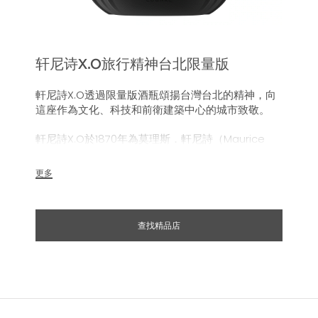
轩尼诗X.O旅行精神台北限量版
軒尼詩X.O透過限量版酒瓶頌揚台灣台北的精神，向
這座作為文化、科技和前衛建築中心的城市致敬。
軒尼詩X.O於1870年為莫理斯．軒尼詩（Maurice
Hennessy）及其親朋好友而創造，今天以限量版酒
瓶向台北精神致敬。特別設計的插圖與瓶內的干邑一
更多
樣大膽時尚，彰顯了這座城市作為前衛建築和多元文
化和創意中心的地位。作品隨附一個值得珍藏的行李
牌，讓您永遠銘記這個令人驚嘆的美妙旅程的精彩與
查找精品店
刺激。