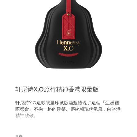
轩尼诗X.O旅行精神香港限量版
軒尼詩X.O這款限量珍藏版酒瓶體現了這個「亞洲國
際都會」不拘一格的建築、傳統和現代氣息，向香港
精神致敬。
軒尼詩X.O於1870年為莫理斯．軒尼詩（Maurice
Hennessy）及其親朋好友而創造，今天以獨家限量
更多