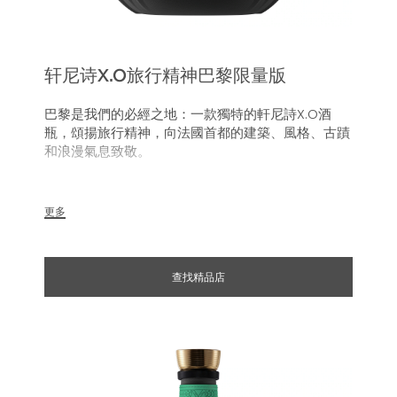
轩尼诗X.O旅行精神巴黎限量版
巴黎是我們的必經之地：一款獨特的軒尼詩X.O酒
瓶，頌揚旅行精神，向法國首都的建築、風格、古蹟
和浪漫氣息致敬。
軒尼詩X.O巴黎特別版與它蘊含的干邑一樣經典，讓
人聯想起這個法國首都的非凡建築和地標、經典和前
更多
衛以及創意和工藝，使巴黎如此誘惑迷人，深受世界
各地遊客的喜愛。印上目的地名字的皮革飾牌，讓人
想起這座城市的浪漫氣息，鍛鐵圖案讓巴黎常伴您身
查找精品店
邊。