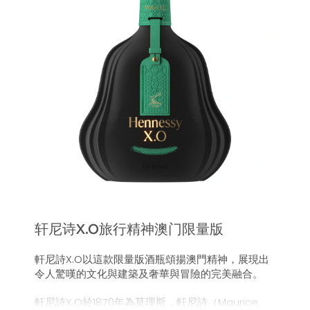
轩尼诗X.O旅行精神澳门限量版
軒尼詩X.O以這款限量版酒瓶頌揚澳門精神，展現出
令人驚嘆的文化與建築及奢華與冒險的完美融合。
軒尼詩X.O於1870年為莫理斯．軒尼詩（Maurice