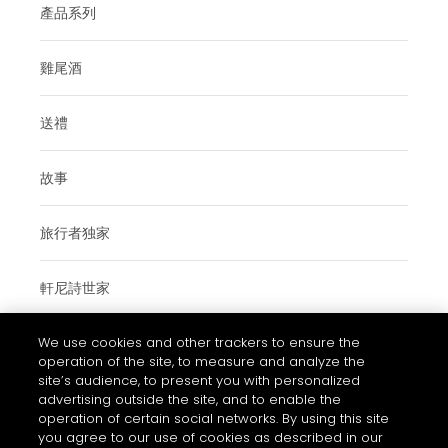
產品系列
雞尾酒
送禮
故事
旅行者独家
軒尼詩世家
We use cookies and other trackers to ensure the
參觀軒尼詩
operation of the site, to measure and analyze the
site’s audience, to present you with personalized
advertising outside the site, and to enable the
operation of certain social networks. By using this site
使用條款與細則
you agree to our use of cookies as described in our