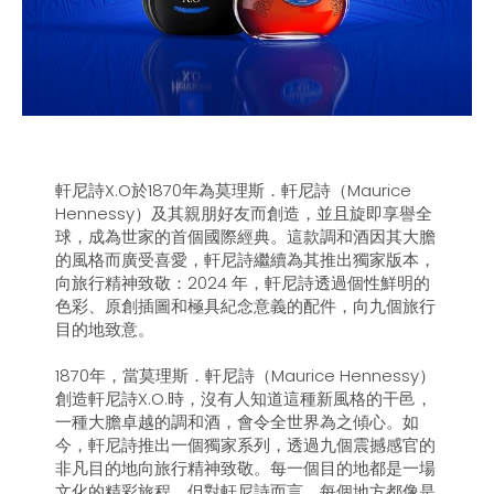
軒尼詩X.O於1870年為莫理斯．軒尼詩（Maurice
Hennessy）及其親朋好友而創造，並且旋即享譽全
球，成為世家的首個國際經典。這款調和酒因其大膽
的風格而廣受喜愛，軒尼詩繼續為其推出獨家版本，
向旅行精神致敬：2024 年，軒尼詩透過個性鮮明的
色彩、原創插圖和極具紀念意義的配件，向九個旅行
目的地致意。
1870年，當莫理斯．軒尼詩（Maurice Hennessy）
創造軒尼詩X.O.時，沒有人知道這種新風格的干邑，
一種大膽卓越的調和酒，會令全世界為之傾心。如
今，軒尼詩推出一個獨家系列，透過九個震撼感官的
非凡目的地向旅行精神致敬。每一個目的地都是一場
文化的精彩旅程。但對軒尼詩而言，每個地方都像是