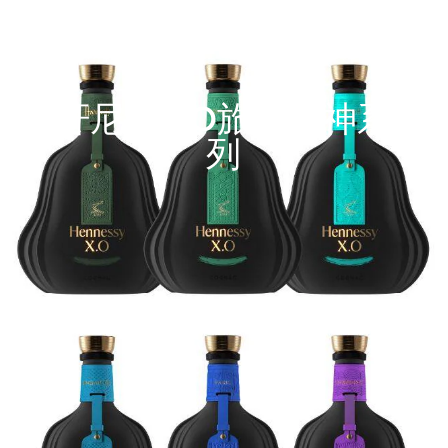
轩尼诗X.O旅行精神系
列