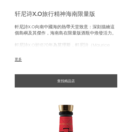
轩尼诗X.O旅行精神海南限量版
軒尼詩X.O向南中國海的熱帶天堂致意：深刻描繪這
個島嶼及其傑作，海南島在限量版酒瓶中煥發活力。
軒尼詩X.O於1870年為莫理斯．軒尼詩（Maurice
Hennessy）及其親朋好友而創造，今天向南中國海
的熱帶天堂海南島致敬。這款限量版酒瓶與瓶內的干
更多
邑一樣大膽時尚，以意想不到的全新方式描繪一個迷
人的目的地及其傑作，無論您的下一站目的地是哪
裡，值得珍藏的行李牌將讓您永遠回想起這趟如夢似
查找精品店
幻的美妙旅程。