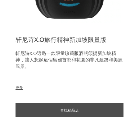
轩尼诗X.O旅行精神新加坡限量版
軒尼詩X.O透過一款限量珍藏版酒瓶頌揚新加坡精
神，讓人想起這個島國首都和花園的非凡建築和美麗
風景。
軒尼詩X.O於1870年為莫理斯．軒尼詩（Maurice
Hennessy）及其親朋好友而創造，今天以限量珍藏
更多
版酒瓶向新加坡精神致敬。特別設計的插圖與瓶內的
干邑一樣大膽時尚，讓人聯想起這座城市標誌性天際
線的水中倒影以及其翠綠繁茂的花園之美。作品隨附
查找精品店
一個值得珍藏的行李牌，讓您永遠銘記這個令人嚮往
的城市。