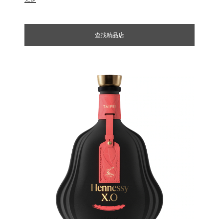
版酒瓶讚頌香港精神。這幅插圖與瓶內的干邑一樣大
膽時尚，讓人聯想起俯瞰維多利亞港的標誌性建築，
而值得珍藏的皮革行李牌將讓您永遠銘記這趟如夢似
查找精品店
幻的精彩旅程。