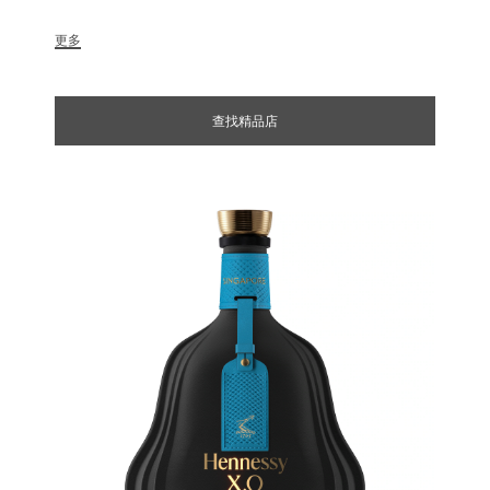
Hennessy）及其親朋好友而創造，今天以限量珍藏
版酒瓶向澳門精神致敬。特別設計的插圖與瓶內干邑
更多
一樣大膽時尚，向這座葡萄牙與中國文化融合、憑著
獨特建築和充滿活力的夜生活而備受讚譽的城市致
敬。作品隨附一個值得珍藏的行李牌，讓您永遠銘記
查找精品店
這個畢生難忘的精彩旅程。