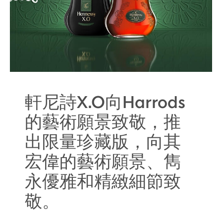
軒尼詩X.O向Harrods
的藝術願景致敬，推
出限量珍藏版，向其
宏偉的藝術願景、雋
永優雅和精緻細節致
敬。