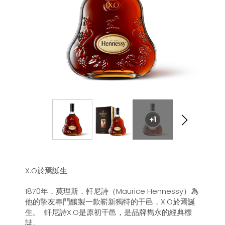
+1
X.O於焉誕生
1870年，莫理斯．軒尼詩（Maurice Hennessy）為
他的摯友專門釀製一款嶄新獨特的干邑，X.O於焉誕
生。 軒尼詩X.O是原初干邑，是品牌雋永的經典標
誌。