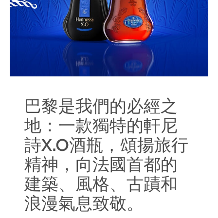
巴黎是我們的必經之
地：一款獨特的軒尼
詩X.O酒瓶，頌揚旅行
精神，向法國首都的
建築、風格、古蹟和
浪漫氣息致敬。