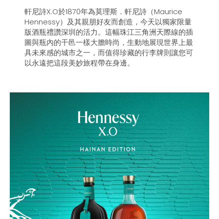
軒尼詩X.O於1870年為莫理斯．軒尼詩（Maurice
Hennessy）及其親朋好友而創造，今天以獨家限量
版酒瓶禮讚深圳的活力。這幅珠江三角洲天際線的插
圖與瓶內的干邑一樣大膽時尚，生動地展現世界上最
具未來感的城市之一，而值得珍藏的行李牌則讓您可
以永遠把這段美妙旅程帶在身邊。