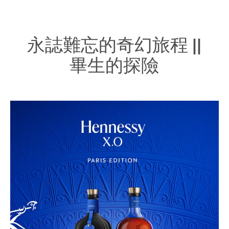
永誌難忘的奇幻旅程 ||
畢生的探險