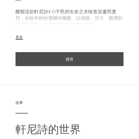
釀製這款軒尼詩X.O干邑的生命之水味道深邃而濃
烈，在較年輕的酒桶內陳釀。以強勁、活力、圓潤的
口感而著稱，隨著時間的推移愈發醇厚。
品鑒委員會探索了這款佳釀的每個方面，發現7種情
更多
感，並以一段分為7個篇章的奇幻旅程呈現：
購買
甘飴之始：入口即被蜜餞水果的味道緊緊包圍。
昇華之熱：飽滿而誘人的感受，緩慢呈現的暖意，透
過橡木桶陳年的生命之水逐漸轉化出複雜而多重的滋
味。
故事
辛香之誘：強烈干邑辛香為味覺帶來衝擊，獨特的黑
胡椒與淺淺的巧克力風味不斷挑逗嘴唇和味蕾。
軒尼詩的世界
綻放之焰：一陣陣暖流變得強烈，到達頂峰，繼而消
散。強而有力、豐盛又華麗。