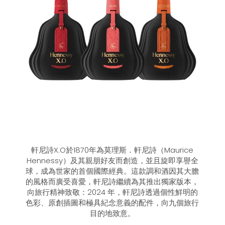
軒尼詩X.O於1870年為莫理斯．軒尼詩（Maurice
Hennessy）及其親朋好友而創造，並且旋即享譽全
球，成為世家的首個國際經典。這款調和酒因其大膽
的風格而廣受喜愛，軒尼詩繼續為其推出獨家版本，
向旅行精神致敬：2024 年，軒尼詩透過個性鮮明的
色彩、原創插圖和極具紀念意義的配件，向九個旅行
目的地致意。