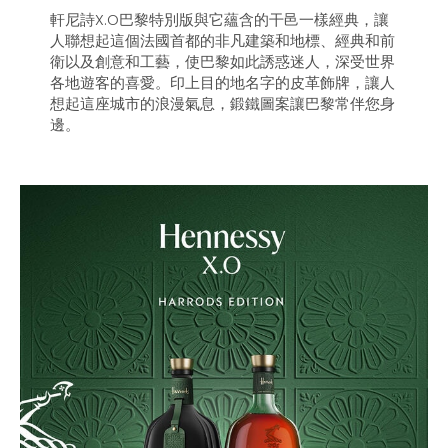
軒尼詩X.O巴黎特別版與它蘊含的干邑一樣經典，讓
人聯想起這個法國首都的非凡建築和地標、經典和前
衛以及創意和工藝，使巴黎如此誘惑迷人，深受世界
各地遊客的喜愛。印上目的地名字的皮革飾牌，讓人
想起這座城市的浪漫氣息，鍛鐵圖案讓巴黎常伴您身
邊。