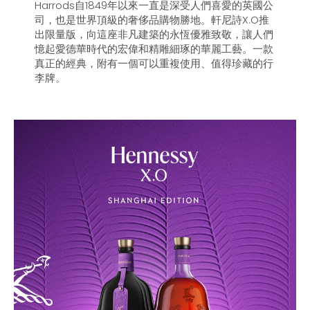
Harrods自1849年以來一直是深受人們喜愛的英國公
司，也是世界頂級的奢侈品購物勝地。軒尼詩X.O推
出限量版，向這座非凡建築的永恆優雅致敬，讓人們
憶起愛德華時代的宏偉和精雕細琢的華麗工藝。一款
真正的經典，附有一個可以重複使用、值得珍藏的行
李牌。