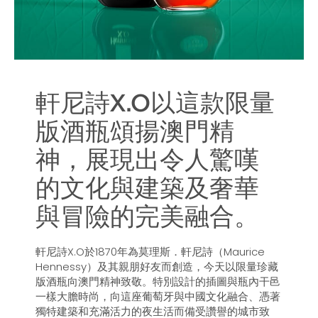
軒尼詩X.O以這款限量
版酒瓶頌揚澳門精
神，展現出令人驚嘆
的文化與建築及奢華
與冒險的完美融合。
軒尼詩X.O於1870年為莫理斯．軒尼詩（Maurice
Hennessy）及其親朋好友而創造，今天以限量珍藏
版酒瓶向澳門精神致敬。特別設計的插圖與瓶內干邑
一樣大膽時尚，向這座葡萄牙與中國文化融合、憑著
獨特建築和充滿活力的夜生活而備受讚譽的城市致