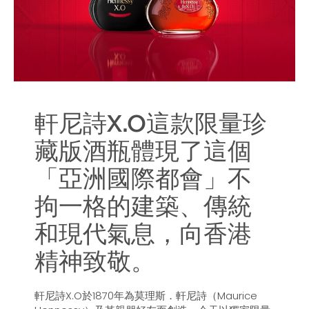
軒尼詩X.O這款限量珍
藏版酒瓶體現了這個
「亞洲國際都會」不
拘一格的建築、傳統
和現代氣息，向香港
精神致敬。
軒尼詩X.O於1870年為莫理斯．軒尼詩（Maurice