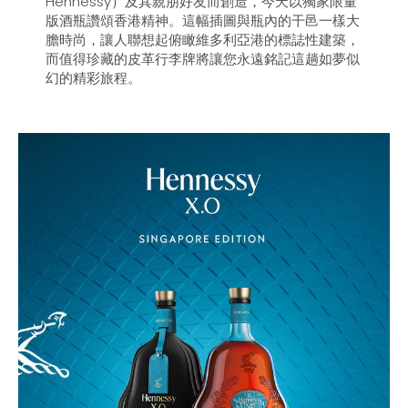
Hennessy）及其親朋好友而創造，今天以獨家限量
版酒瓶讚頌香港精神。這幅插圖與瓶內的干邑一樣大
膽時尚，讓人聯想起俯瞰維多利亞港的標誌性建築，
而值得珍藏的皮革行李牌將讓您永遠銘記這趟如夢似
幻的精彩旅程。