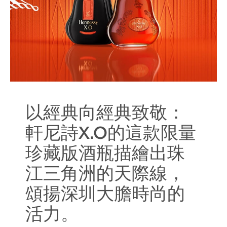
以經典向經典致敬：
軒尼詩X.O的這款限量
珍藏版酒瓶描繪出珠
江三角洲的天際線，
頌揚深圳大膽時尚的
活力。