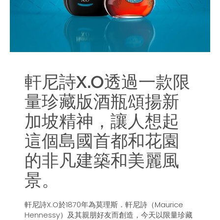
軒尼詩X.O透過一款限
量珍藏版酒瓶頌揚新
加坡精神，讓人想起
這個島國首都和花園
的非凡建築和美麗風
景。
軒尼詩X.O於1870年為莫理斯．軒尼詩（Maurice
Hennessy）及其親朋好友而創造，今天以限量珍藏