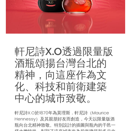
軒尼詩X.O透過限量版
酒瓶頌揚台灣台北的
精神，向這座作為文
化、科技和前衛建築
中心的城市致敬。
軒尼詩X.O於1870年為莫理斯．軒尼詩（Maurice
Hennessy）及其親朋好友而創造，今天以限量版酒
瓶向台北精神致敬。特別設計的插圖與瓶內的干邑一