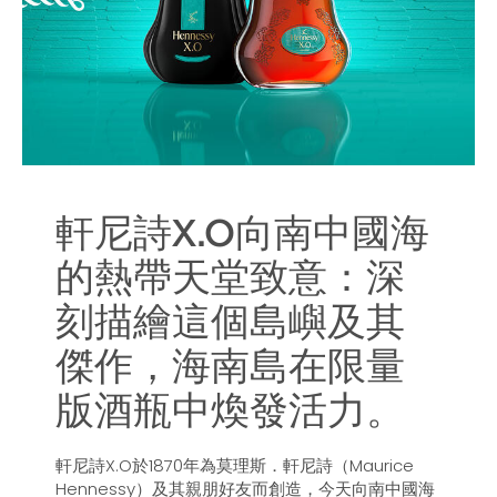
軒尼詩X.O向南中國海
的熱帶天堂致意：深
刻描繪這個島嶼及其
傑作，海南島在限量
版酒瓶中煥發活力。
軒尼詩X.O於1870年為莫理斯．軒尼詩（Maurice
Hennessy）及其親朋好友而創造，今天向南中國海