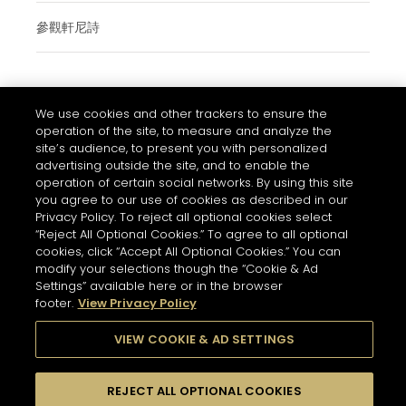
參觀軒尼詩
使用條款與細則
We use cookies and other trackers to ensure the
常見問題
operation of the site, to measure and analyze the
site’s audience, to present you with personalized
私隱和COOKIES政策通知
advertising outside the site, and to enable the
operation of certain social networks. By using this site
聯絡我們
you agree to our use of cookies as described in our
的COOKIE設置
Privacy Policy. To reject all optional cookies select
“Reject All Optional Cookies.” To agree to all optional
酗酒有害健康。請理性享用美酒
cookies, click “Accept All Optional Cookies.” You can
modify your selections though the “Cookie & Ad
Settings” available here or in the browser
footer.
View Privacy Policy
© 2026 軒尼詩
VIEW COOKIE & AD SETTINGS
REJECT ALL OPTIONAL COOKIES