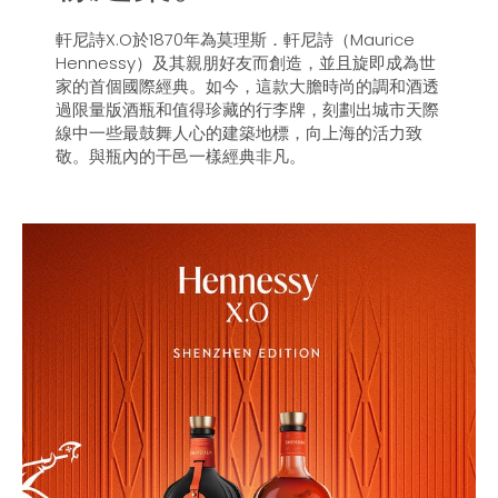
軒尼詩X.O於1870年為莫理斯．軒尼詩（Maurice
Hennessy）及其親朋好友而創造，並且旋即成為世
家的首個國際經典。如今，這款大膽時尚的調和酒透
過限量版酒瓶和值得珍藏的行李牌，刻劃出城市天際
線中一些最鼓舞人心的建築地標，向上海的活力致
敬。與瓶內的干邑一樣經典非凡。