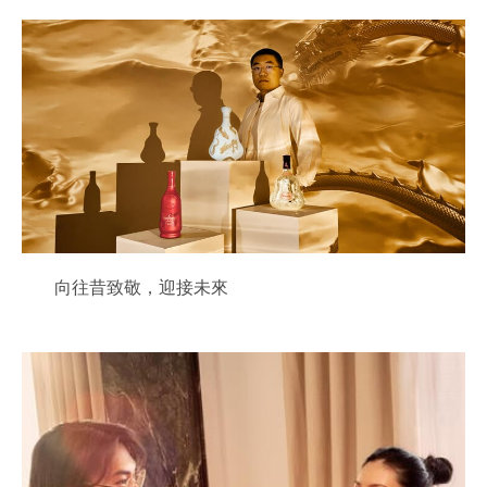
醇厚之魅：逐步感受到熟悉的滋味。原來是口感醇厚
豐富的黑巧克力。
橡木之邃：令人注目的感覺突然湧現——橡木與香草
的味道剛勁有力、縈繞不斷。
回味無窮：逐漸消散的橡木香氣，留着悠長、幽香的
餘韻。味道中的微妙細節、所帶來的感官享受，都彷
如無盡的迴響，久久不散。
向往昔致敬，迎接未來