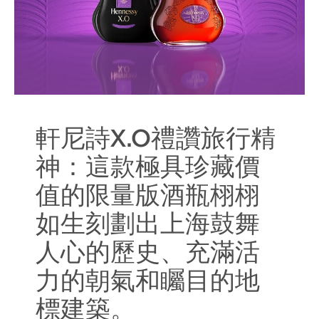
軒尼詩X.O禮讚旅行精
神：這款極具珍藏價
值的限量版酒瓶栩栩
如生刻劃出上海鼓舞
人心的歷史、充滿活
力的朝氣和矚目的地
標建築。